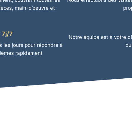
ment, couvrant toutes les
Nous effectuons des visites
pièces, main-d’oeuvre et
prop
 7j/7
Notre équipe est à votre d
s les jours pour répondre à
ou
blèmes rapidement